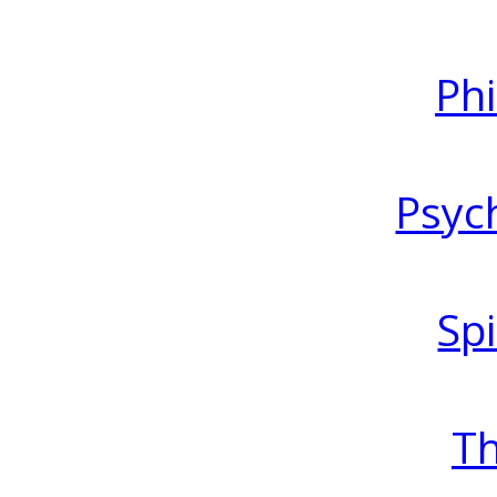
Ph
Psyc
Spi
T