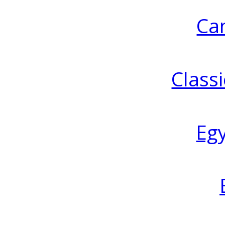
Ca
Classi
Eg