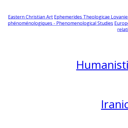
Eastern Christian Art
Ephemerides Theologicae Lovani
phénoménologiques - Phenomenological Studies
Europ
relat
Humanisti
Irani