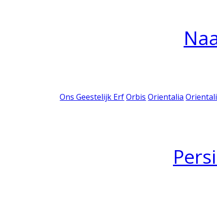
Na
Ons Geestelijk Erf
Orbis
Orientalia
Oriental
Pers