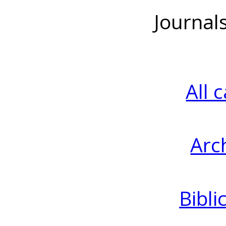
Journal
All 
Arc
Bibli