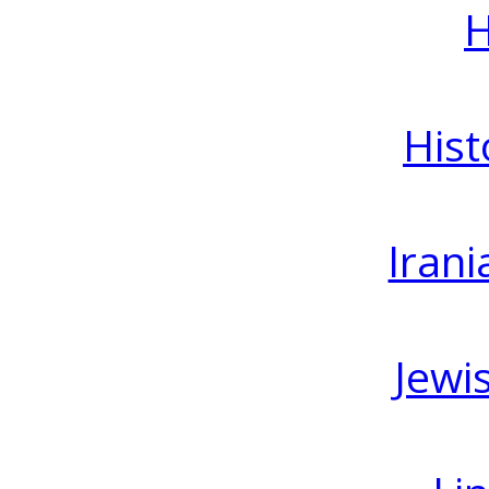
H
Hist
Irani
Jewi