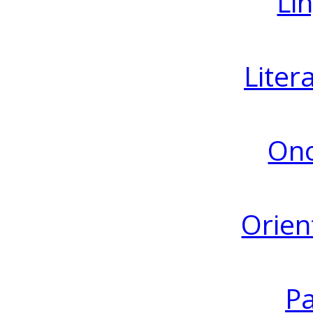
Lin
Liter
Ono
Orien
Pa