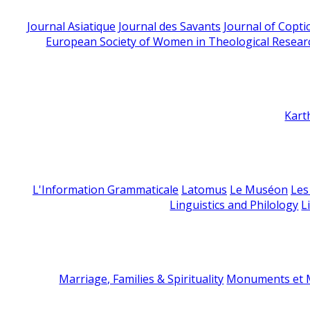
Journal Asiatique
Journal des Savants
Journal of Copti
European Society of Women in Theological Resear
Kart
L'Information Grammaticale
Latomus
Le Muséon
Les
Linguistics and Philology
L
Marriage, Families & Spirituality
Monuments et M