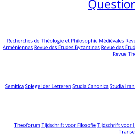
Question
Recherches de Théologie et Philosophie Médiévales
Revu
Arméniennes
Revue des Études Byzantines
Revue des Étu
Revue Th
Semitica
Spiegel der Letteren
Studia Canonica
Studia Iran
Theoforum
Tijdschrift voor Filosofie
Tijdschrift voor
Transe