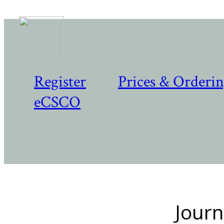
Register
Prices & Orderi
eCSCO
Journ