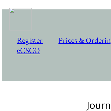
Register
Prices & Orderi
eCSCO
Journ