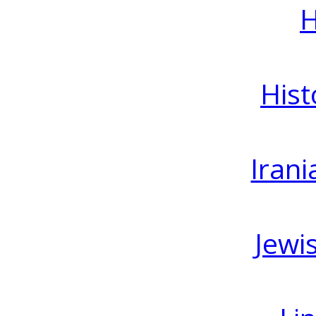
H
Hist
Irani
Jewi