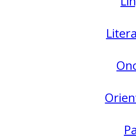
Lin
Liter
Ono
Orien
Pa