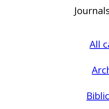
Journal
All 
Arc
Bibli