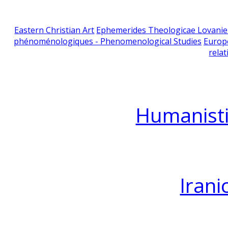
Eastern Christian Art
Ephemerides Theologicae Lovani
phénoménologiques - Phenomenological Studies
Europ
relat
Humanisti
Irani