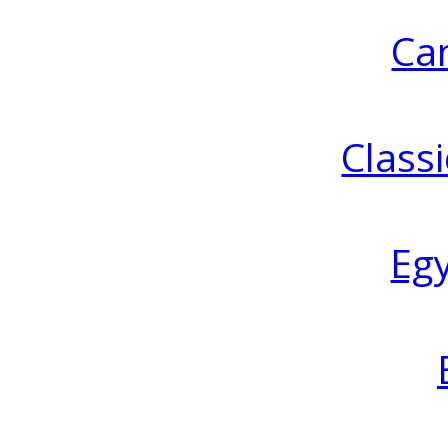
Ca
Classi
Eg