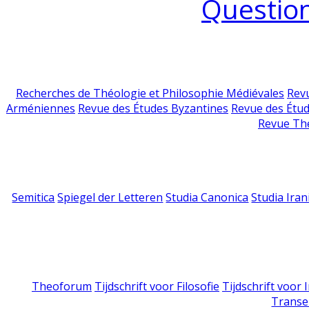
Question
Recherches de Théologie et Philosophie Médiévales
Revu
Arméniennes
Revue des Études Byzantines
Revue des Étu
Revue Th
Semitica
Spiegel der Letteren
Studia Canonica
Studia Iran
Theoforum
Tijdschrift voor Filosofie
Tijdschrift voor
Transe