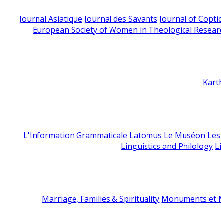
Journal Asiatique
Journal des Savants
Journal of Copti
European Society of Women in Theological Resear
Kart
L'Information Grammaticale
Latomus
Le Muséon
Les
Linguistics and Philology
L
Marriage, Families & Spirituality
Monuments et M