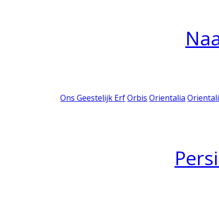
Na
Ons Geestelijk Erf
Orbis
Orientalia
Oriental
Pers