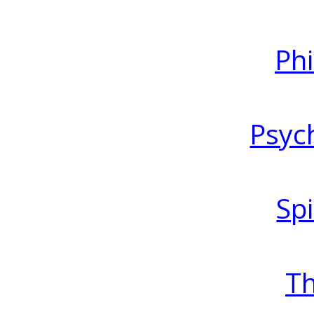
Ph
Psyc
Spi
T