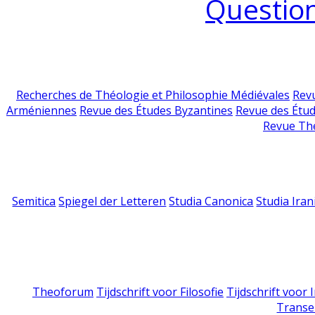
Question
Recherches de Théologie et Philosophie Médiévales
Revu
Arméniennes
Revue des Études Byzantines
Revue des Étu
Revue Th
Semitica
Spiegel der Letteren
Studia Canonica
Studia Iran
Theoforum
Tijdschrift voor Filosofie
Tijdschrift voor
Transe