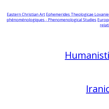
Eastern Christian Art
Ephemerides Theologicae Lovani
phénoménologiques - Phenomenological Studies
Europ
relat
Humanisti
Irani