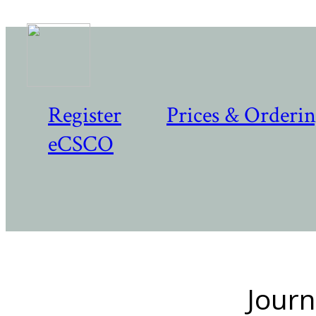
Register
Prices & Orderi
eCSCO
Journ