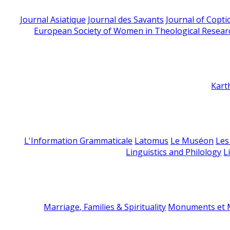
Journal Asiatique
Journal des Savants
Journal of Copti
European Society of Women in Theological Resear
Kart
L'Information Grammaticale
Latomus
Le Muséon
Les
Linguistics and Philology
L
Marriage, Families & Spirituality
Monuments et M