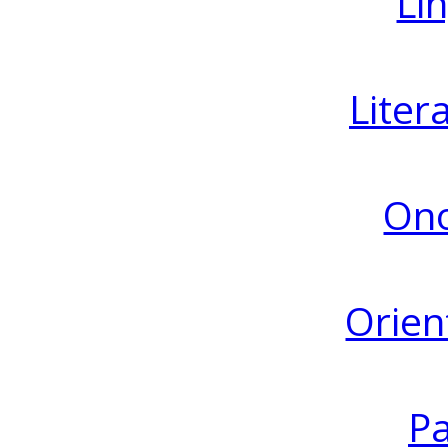
Lin
Liter
Ono
Orien
Pa