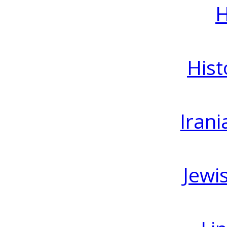
H
Hist
Irani
Jewi