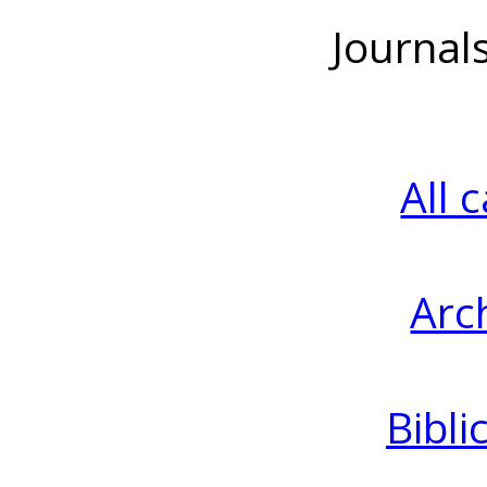
Journal
All 
Arc
Bibli