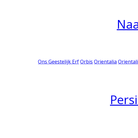
Na
Ons Geestelijk Erf
Orbis
Orientalia
Oriental
Pers