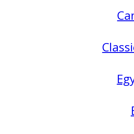
Ca
Classi
Eg