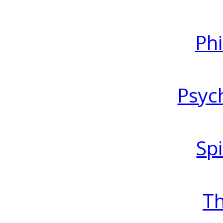
Ph
Psyc
Spi
T