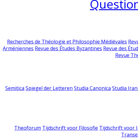
Question
Recherches de Théologie et Philosophie Médiévales
Revu
Arméniennes
Revue des Études Byzantines
Revue des Étu
Revue Th
Semitica
Spiegel der Letteren
Studia Canonica
Studia Iran
Theoforum
Tijdschrift voor Filosofie
Tijdschrift voor
Transe