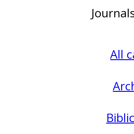
Journal
All 
Arc
Bibli