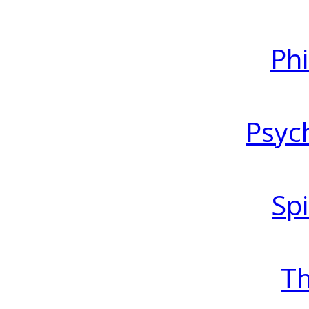
Ph
Psyc
Spi
T