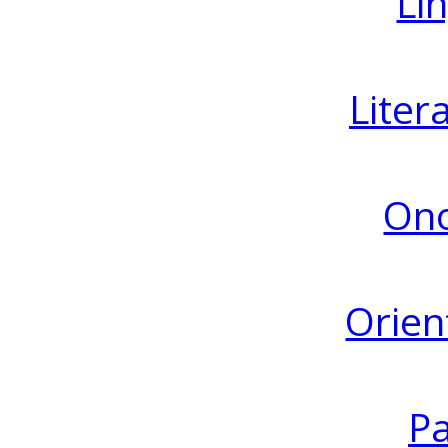
Lin
Liter
Ono
Orien
Pa