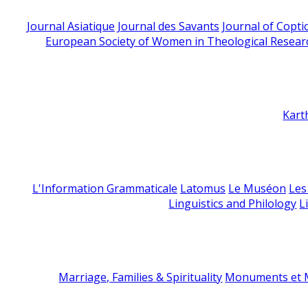
Journal Asiatique
Journal des Savants
Journal of Copti
European Society of Women in Theological Resear
Kart
L'Information Grammaticale
Latomus
Le Muséon
Les
Linguistics and Philology
L
Marriage, Families & Spirituality
Monuments et M