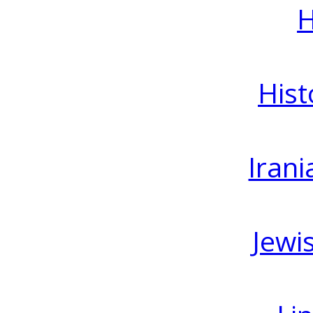
H
Hist
Irani
Jewi