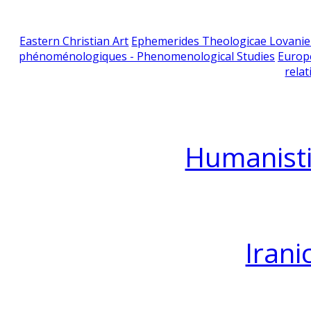
Eastern Christian Art
Ephemerides Theologicae Lovani
phénoménologiques - Phenomenological Studies
Europ
relat
Humanisti
Irani