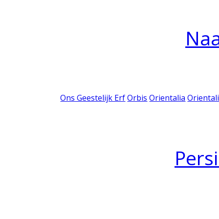
Na
Ons Geestelijk Erf
Orbis
Orientalia
Oriental
Pers