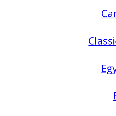
Ca
Classi
Eg