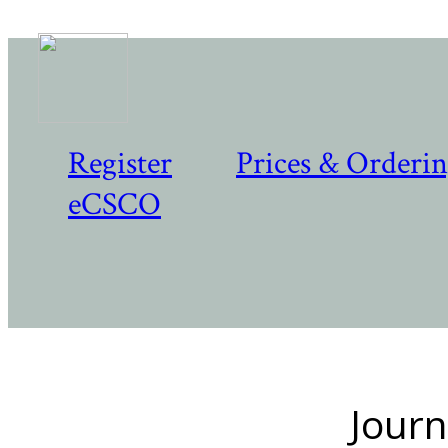
Register
Prices & Orderi
eCSCO
Journ