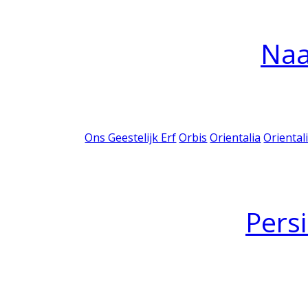
Na
Ons Geestelijk Erf
Orbis
Orientalia
Oriental
Pers