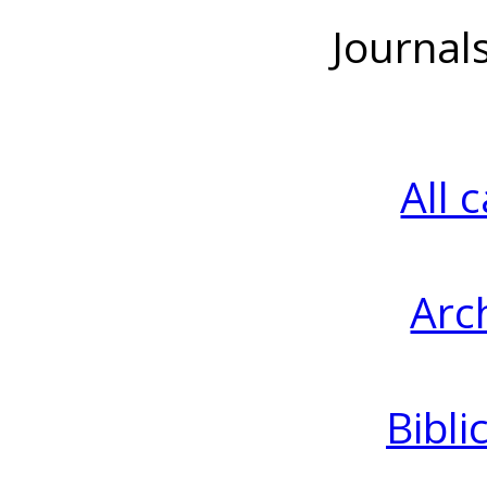
Journal
All 
Arc
Bibli