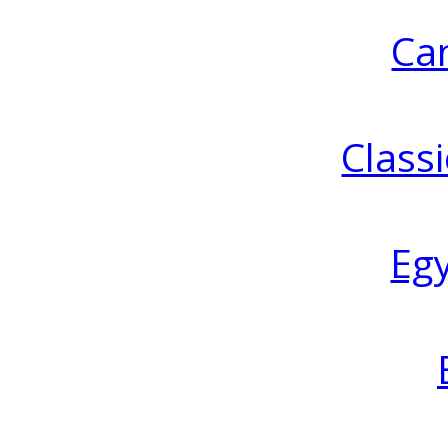
Ca
Classi
Eg