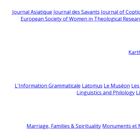
Journal Asiatique
Journal des Savants
Journal of Copti
European Society of Women in Theological Resear
Kart
L'Information Grammaticale
Latomus
Le Muséon
Les
Linguistics and Philology
L
Marriage, Families & Spirituality
Monuments et M