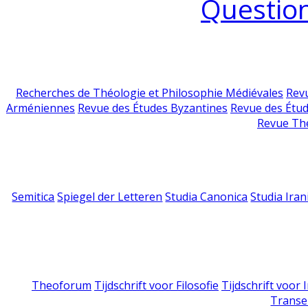
Question
Recherches de Théologie et Philosophie Médiévales
Revu
Arméniennes
Revue des Études Byzantines
Revue des Étu
Revue Th
Semitica
Spiegel der Letteren
Studia Canonica
Studia Iran
Theoforum
Tijdschrift voor Filosofie
Tijdschrift voor
Transe