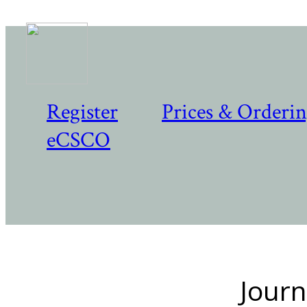
Register
Prices & Orderi
eCSCO
Journ