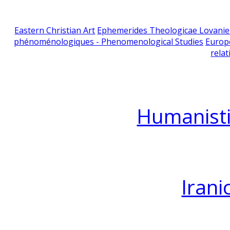
Eastern Christian Art
Ephemerides Theologicae Lovani
phénoménologiques - Phenomenological Studies
Europ
relat
Humanisti
Irani