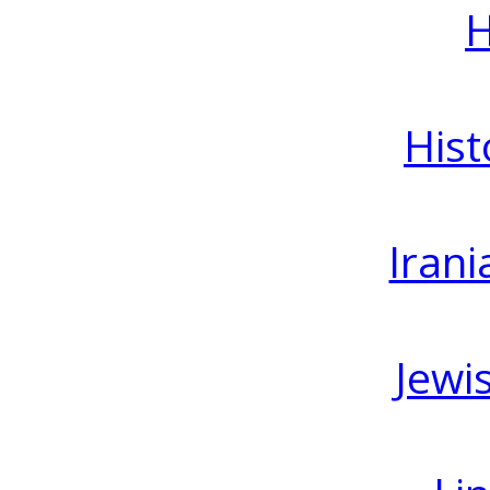
H
Hist
Irani
Jewi