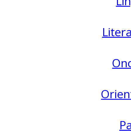
Lin
Liter
Ono
Orien
Pa