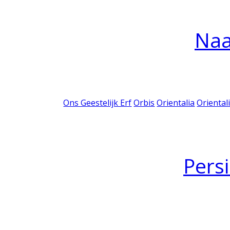
Na
Ons Geestelijk Erf
Orbis
Orientalia
Oriental
Pers