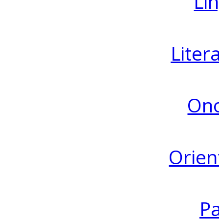
Lin
Liter
Ono
Orien
Pa