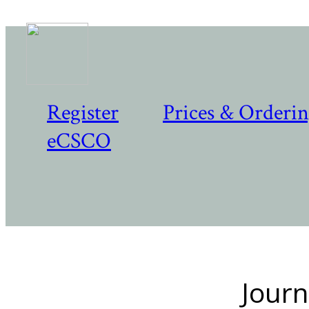
Register
Prices & Orderi
eCSCO
Journ