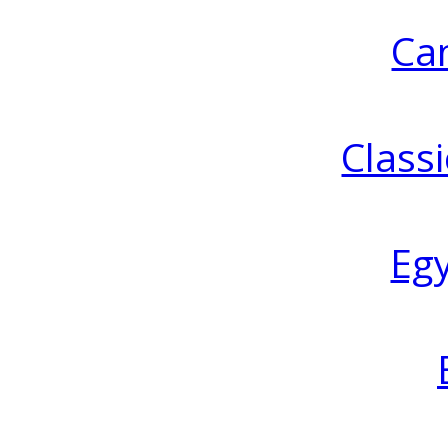
Ca
Classi
Eg