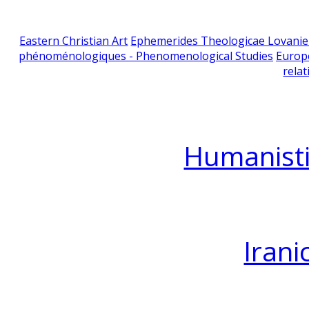
Eastern Christian Art
Ephemerides Theologicae Lovani
phénoménologiques - Phenomenological Studies
Europ
relat
Humanisti
Irani