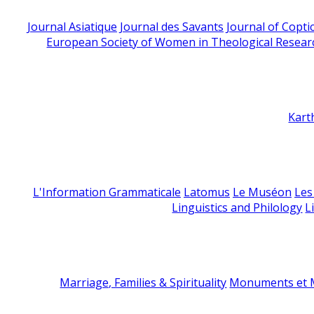
Journal Asiatique
Journal des Savants
Journal of Copti
European Society of Women in Theological Resear
Kart
L'Information Grammaticale
Latomus
Le Muséon
Les
Linguistics and Philology
L
Marriage, Families & Spirituality
Monuments et M