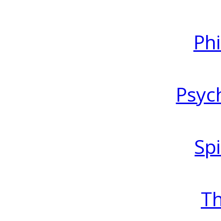
Ph
Psyc
Spi
T