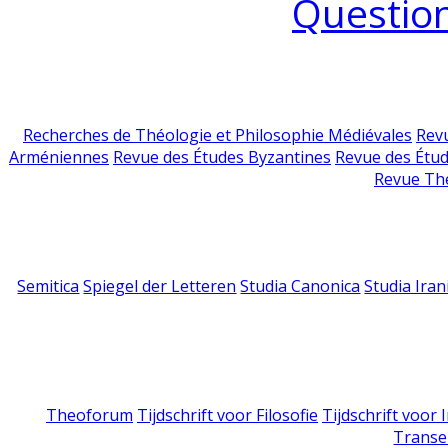
Question
Recherches de Théologie et Philosophie Médiévales
Revu
Arméniennes
Revue des Études Byzantines
Revue des Étu
Revue Th
Semitica
Spiegel der Letteren
Studia Canonica
Studia Iran
Theoforum
Tijdschrift voor Filosofie
Tijdschrift voor
Transe