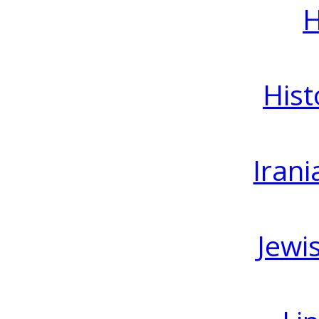
H
Hist
Irani
Jewi