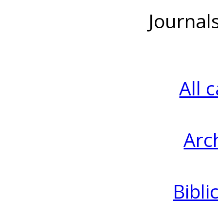
Journal
All 
Arc
Bibli