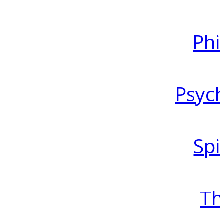
Ph
Psyc
Spi
T