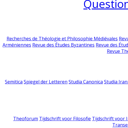
Question
Recherches de Théologie et Philosophie Médiévales
Revu
Arméniennes
Revue des Études Byzantines
Revue des Étu
Revue Th
Semitica
Spiegel der Letteren
Studia Canonica
Studia Iran
Theoforum
Tijdschrift voor Filosofie
Tijdschrift voor
Transe