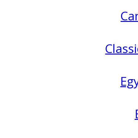
Ca
Classi
Eg