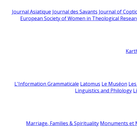
Journal Asiatique
Journal des Savants
Journal of Copti
European Society of Women in Theological Resear
Kart
L'Information Grammaticale
Latomus
Le Muséon
Les
Linguistics and Philology
L
Marriage, Families & Spirituality
Monuments et M