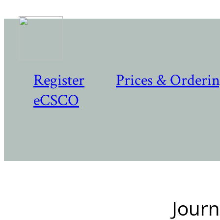
Register
Prices & Orderi
eCSCO
Journ