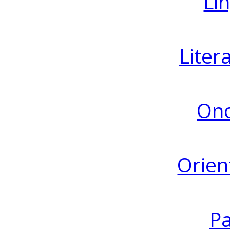
Lin
Liter
Ono
Orien
Pa