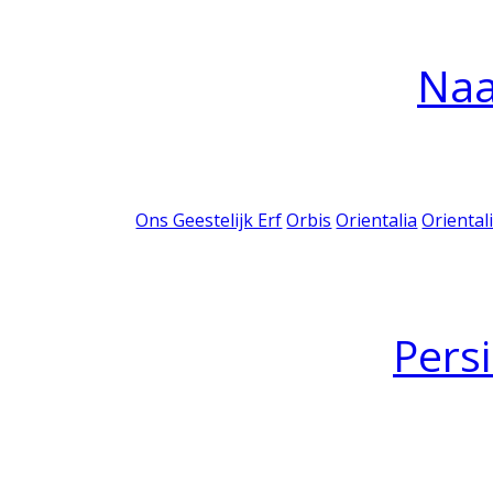
Na
Ons Geestelijk Erf
Orbis
Orientalia
Oriental
Pers