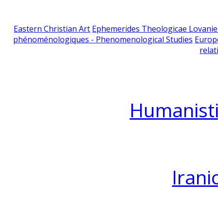
Eastern Christian Art
Ephemerides Theologicae Lovani
phénoménologiques - Phenomenological Studies
Europ
relat
Humanisti
Irani