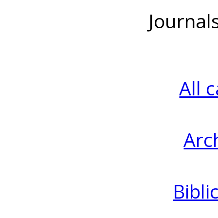
Journal
All 
Arc
Bibli