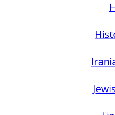
H
Hist
Irani
Jewi