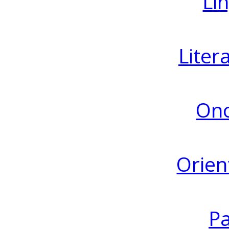
Lin
Liter
Ono
Orien
Pa