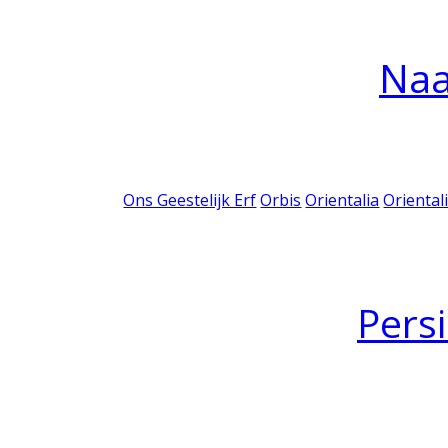
Na
Ons Geestelijk Erf
Orbis
Orientalia
Oriental
Pers