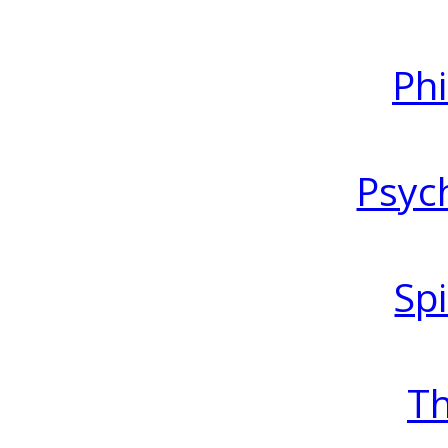
Ph
Psyc
Spi
T