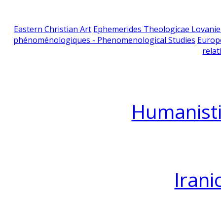
Eastern Christian Art
Ephemerides Theologicae Lovani
phénoménologiques - Phenomenological Studies
Europ
relat
Humanisti
Irani