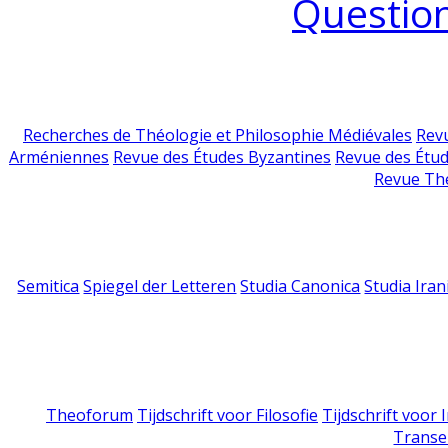
Question
Recherches de Théologie et Philosophie Médiévales
Revu
Arméniennes
Revue des Études Byzantines
Revue des Étu
Revue Th
Semitica
Spiegel der Letteren
Studia Canonica
Studia Iran
Theoforum
Tijdschrift voor Filosofie
Tijdschrift voor
Transe