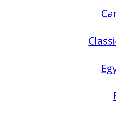
Ca
Classi
Eg