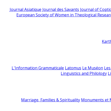
Journal Asiatique
Journal des Savants
Journal of Copti
European Society of Women in Theological Resear
Kart
L'Information Grammaticale
Latomus
Le Muséon
Les
Linguistics and Philology
L
Marriage, Families & Spirituality
Monuments et M