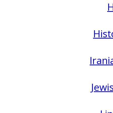
H
Hist
Irani
Jewi