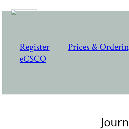
Register
Prices & Orderi
eCSCO
Journ