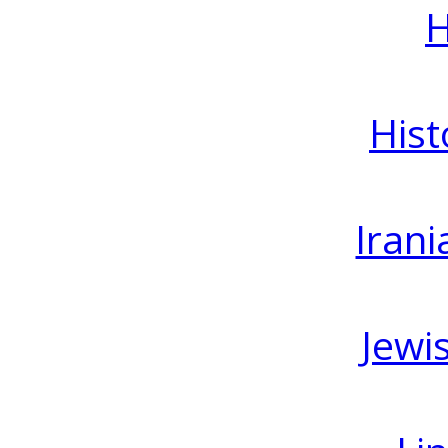
H
Hist
Irani
Jewi