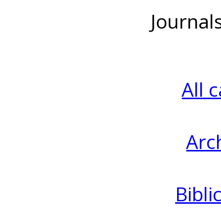
Journal
All 
Arc
Bibli