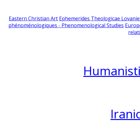
Eastern Christian Art
Ephemerides Theologicae Lovani
phénoménologiques - Phenomenological Studies
Europ
relat
Humanisti
Irani