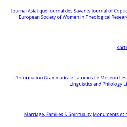
Journal Asiatique
Journal des Savants
Journal of Copti
European Society of Women in Theological Resear
Kart
L'Information Grammaticale
Latomus
Le Muséon
Les
Linguistics and Philology
L
Marriage, Families & Spirituality
Monuments et M