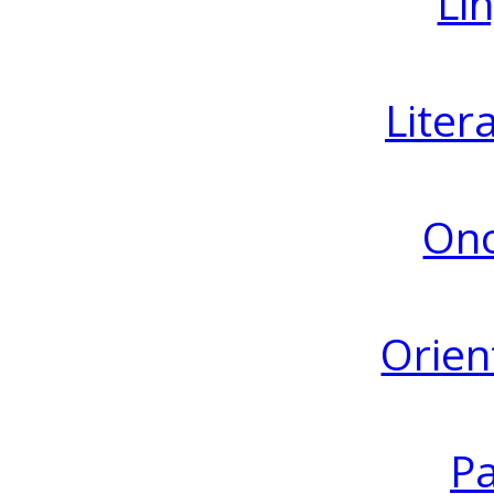
Lin
Liter
Ono
Orien
Pa