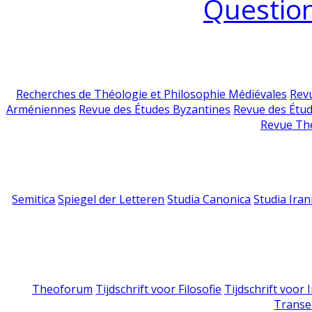
Question
Recherches de Théologie et Philosophie Médiévales
Revu
Arméniennes
Revue des Études Byzantines
Revue des Étu
Revue Th
Semitica
Spiegel der Letteren
Studia Canonica
Studia Iran
Theoforum
Tijdschrift voor Filosofie
Tijdschrift voor
Transe