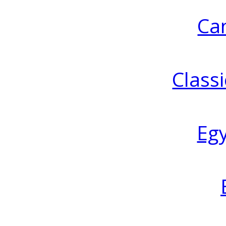
Ca
Classi
Eg