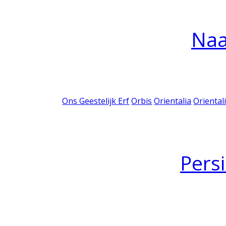
Na
Ons Geestelijk Erf
Orbis
Orientalia
Oriental
Pers