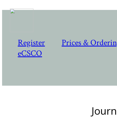
Register
Prices & Orderi
eCSCO
Journ