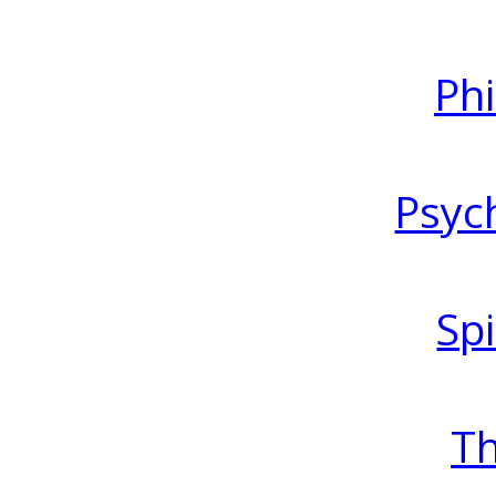
Ph
Psyc
Spi
T