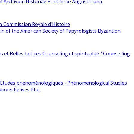
l
Archivum Historiae Pontificiae
Augustiniana
la Commission Royale d'Histoire
tin of the American Society of Papyrologists
Byzantion
 et Belles-Lettres
Counseling et spiritualité / Counselling
Etudes phénoménologiques - Phenomenological Studies
tions Églises-État