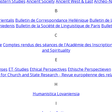
astern Studies
Ancient Society
Ancient West & East
Archéo-Ni
B
ientalis
Bulletin de Correspondance Hellénique
Bulletin de 
hiedenis
Bulletin de la Société de Linguistique de Paris
Bulle
C
e
Comptes rendus des séances de l'Académie des Inscriptions
and Spirituality
E
nses
ET-Studies
Ethical Perspectives
Ethische Perspectieven
for Church and State Research - Revue européenne des rela
H
Humanistica Lovaniensia
I