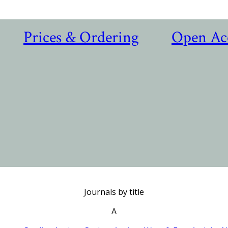
Prices & Ordering
Open Ac
Journals by title
A