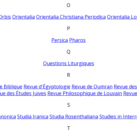
O
Orbis
Orientalia
Orientalia Christiana Periodica
Orientalia Lo
P
Persica
Pharos
Q
Questions Liturgiques
R
e Biblique
Revue d'Égyptologie
Revue de Qumran
Revue des
ue des Études Juives
Revue Philosophique de Louvain
Revue
S
anonica
Studia Iranica
Studia Rosenthaliana
Studies in Inter
T