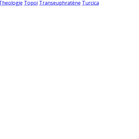
 Theologie
Topoi
Transeuphratène
Turcica