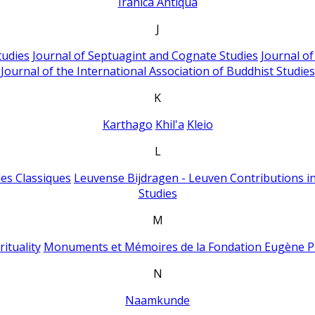
Iranica Antiqua
J
tudies
Journal of Septuagint and Cognate Studies
Journal o
Journal of the International Association of Buddhist Studies
K
Karthago
Khil'a
Kleio
L
es Classiques
Leuvense Bijdragen - Leuven Contributions in
Studies
M
ituality
Monuments et Mémoires de la Fondation Eugène P
N
Naamkunde