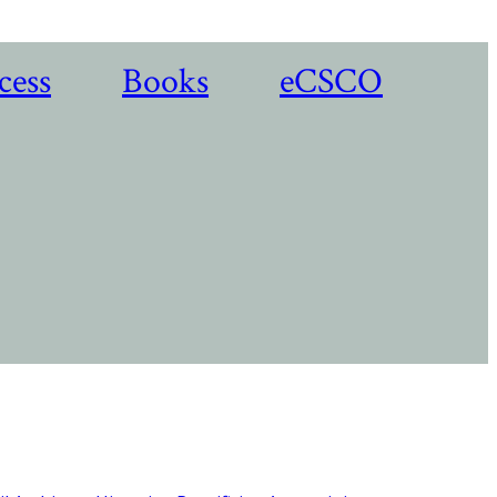
cess
Books
eCSCO