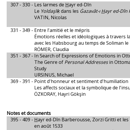
307 - 330 -
Les larmes de
H
ayr ed-Dîn
Le
Yoldaşliḳ
dans les
Ġazavât-ı
H
ayr ed-Dîn 
VATIN, Nicolas
331 - 349 -
Entre l'amitié et le mépris
Émotions réelles et idéologiques à travers
avec les Habsbourg au temps de Soliman le
RÖMER, Claudia
351 - 367 -
In Search of Expressions of Emotions in Ot
The Genre of
Personal Addresses
in Ottom
Study
URSINUS, Michael
369 - 391 -
Point d'honneur et sentiment d'humiliation
Les affects sociaux et la symbolique de l'ins
ÖZKORAY, Hayri Gökşin
Notes et documents
395 - 409 -
H
ayr ed-Dîn Barberousse, Zorzi Gritti et le
en août 1533