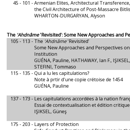
45 - 101 -
Armenian Elites, Architectural Transference
the Civil Architecture of Post-Massacre Bitl
WHARTON-DURGARYAN, Alyson
The
'Ahdnâme
'Revisited': Some New Approaches and Pe
105 - 113 -
The
'Ahdnâme
'Revisited'
Some New Approaches and Perspectives on
Institution
GUÉNA, Pauline, HATHAWAY, Ian F., IŞIKSEL
STEFINI, Tommaso
115 - 135 -
Qui a lu les capitulations?
Note à prtir d'une copie crétoise de 1454
GUÉNA, Pauline
137 - 173 -
Les capitulations accordées à la nation fran
Essai de contextualisation et édition critique
IŞIKSEL, Güneş
175 - 203 -
Layers of Protection