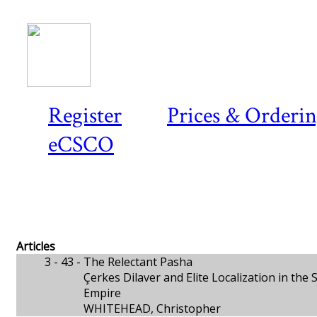
Register
Prices & Orderi
eCSCO
Articles
3 - 43 -
The Relectant Pasha
Çerkes Dilaver and Elite Localization in t
Empire
WHITEHEAD, Christopher