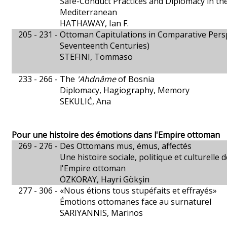
Safe-Conduct Practices and Diplomacy in th
Mediterranean
HATHAWAY, Ian F.
205 - 231 -
Ottoman Capitulations in Comparative Persp
Seventeenth Centuries)
STEFINI, Tommaso
233 - 266 -
The
'Ahdnâme
of Bosnia
Diplomacy, Hagiography, Memory
SEKULIĆ, Ana
Pour une histoire des émotions dans l'Empire ottoman
269 - 276 -
Des Ottomans mus, émus, affectés
Une histoire sociale, politique et culturelle
l'Empire ottoman
ÖZKORAY, Hayri Gökşin
277 - 306 -
«Nous étions tous stupéfaits et effrayés»
Émotions ottomanes face au surnaturel
SARIYANNIS, Marinos