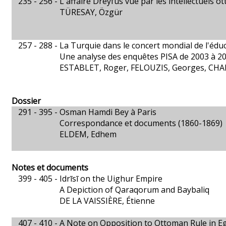
235 - 256 -
L'affaire Dreyfus vue par les intellectuels 
TÜRESAY, Özgür
257 - 288 -
La Turquie dans le concert mondial de l'édu
Une analyse des enquêtes PISA de 2003 à 2
ESTABLET, Roger, FELOUZIS, Georges, CH
Dossier
291 - 395 -
Osman Hamdi Bey à Paris
Correspondance et documents (1860-1869)
ELDEM, Edhem
Notes et documents
399 - 405 -
Idrīsī on the Uighur Empire
A Depiction of Qaraqorum and Baybaliq
DE LA VAISSIÈRE, Étienne
407 - 410 -
A Note on Opposition to Ottoman Rule in E