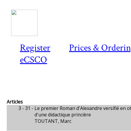
Register
Prices & Orderi
eCSCO
Articles
3 - 31 -
Le premier Roman d'Alexandre versifié en 
d'une didactique princière
TOUTANT, Marc