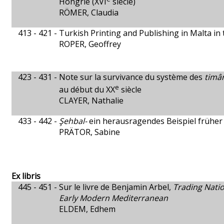
Hongrie (XVI
siècle)
RÖMER, Claudia
413 - 421 -
Turkish Printing and Publishing in Malta in
ROPER, Geoffrey
423 - 431 -
Note sur la survivance du système des
timâ
e
au début du XX
siècle
CLAYER, Nathalie
433 - 442 -
Şehbal-
ein herausragendes Beispiel früher
PRÄTOR, Sabine
Ex libris
445 - 451 -
Sur le livre de Benjamin Arbel,
Trading Natio
Early Modern Mediterranean
ELDEM, Edhem