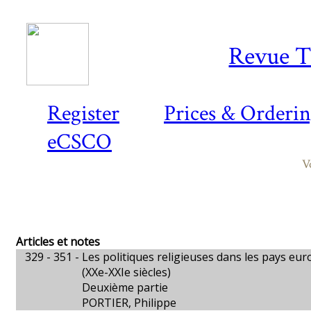
Revue T
Register
Prices & Orderi
eCSCO
V
Articles et notes
329 - 351 -
Les politiques religieuses dans les pays eur
(XXe-XXIe siècles)
Deuxième partie
PORTIER, Philippe