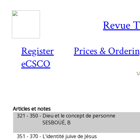
Revue T
Register
Prices & Orderi
eCSCO
V
Articles et notes
321 - 350 -
Dieu et le concept de personne
SESBOÜÉ, B
351 - 370 -
L’identité juive de Jésus