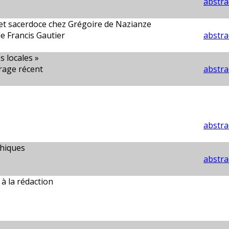
abstra
 et sacerdoce chez Grégoire de Nazianze
de Francis Gautier
abstra
 locales »
rage récent
abstra
abstra
phiques
abstra
à la rédaction