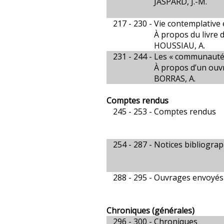
JASPARD, J.-M.
217 - 230 -
Vie contemplative
À propos du livre 
HOUSSIAU, A.
231 - 244 -
Les « communautés
À propos d’un ouv
BORRAS, A.
Comptes rendus
245 - 253 -
Comptes rendus
254 - 287 -
Notices bibliogra
288 - 295 -
Ouvrages envoyés 
Chroniques (générales)
296 - 300 -
Chroniques