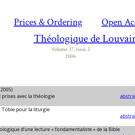
Prices & Ordering
Open Ac
Théologique de Louvai
Volume 37, issue 2
2006
-2005)
prises avec la théologie
abstra
e Tobie pour la liturgie
abstra
hologique d’une lecture « fondamentaliste » de la Bible