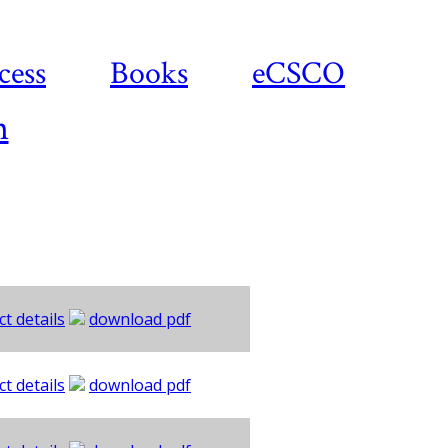
cess
Books
eCSCO
n
ct details
download pdf
ct details
download pdf