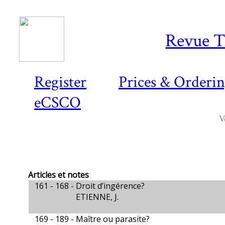
Revue T
Register
Prices & Orderi
eCSCO
V
Articles et notes
161 - 168 -
Droit d’ingérence?
ETIENNE, J.
169 - 189 -
Maître ou parasite?