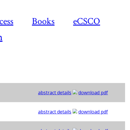
cess
Books
eCSCO
n
abstract details
download pdf
abstract details
download pdf