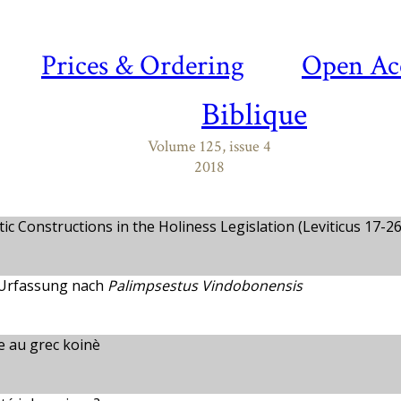
Prices & Ordering
Open Ac
Biblique
Volume 125, issue 4
2018
ic Constructions in the Holiness Legislation (Leviticus 17-26
 Urfassung nach
Palimpsestus Vindobonensis
e au grec koinè