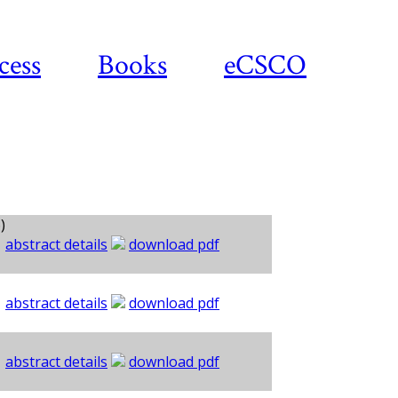
cess
Books
eCSCO
)
abstract details
download pdf
abstract details
download pdf
abstract details
download pdf