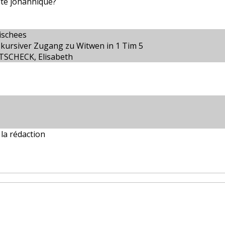
té johannique?
ischees
iskursiver Zugang zu Witwen in 1 Tim 5
TSCHECK, Elisabeth
la rédaction