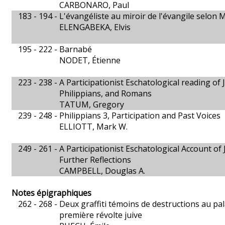
CARBONARO, Paul
183 - 194 -
L'évangéliste au miroir de l'évangile selon 
ELENGABEKA, Elvis
195 - 222 -
Barnabé
NODET, Étienne
223 - 238 -
A Participationist Eschatological reading of J
Philippians, and Romans
TATUM, Gregory
239 - 248 -
Philippians 3, Participation and Past Voices
ELLIOTT, Mark W.
249 - 261 -
A Participationist Eschatological Account of J
Further Reflections
CAMPBELL, Douglas A.
Notes épigraphiques
262 - 268 -
Deux graffiti témoins de destructions au pal
première révolte juive