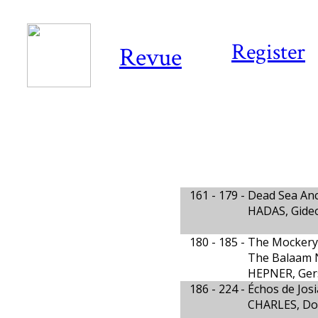
Register
Revue
161 - 179 -
Dead Sea An
HADAS, Gide
180 - 185 -
The Mockery 
The Balaam N
HEPNER, Ge
186 - 224 -
Échos de Jos
CHARLES, Do