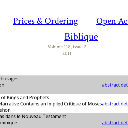
Prices & Ordering
Open Ac
Biblique
Volume 118, issue 2
2011
chorages
on
abstract det
of Kings and Prophets
arrative Contains an Implied Critique of Moses
abstract det
rshon
ias dans le Nouveau Testament
minique
abstract det