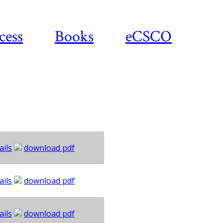
cess
Books
eCSCO
ails
download pdf
ails
download pdf
ails
download pdf