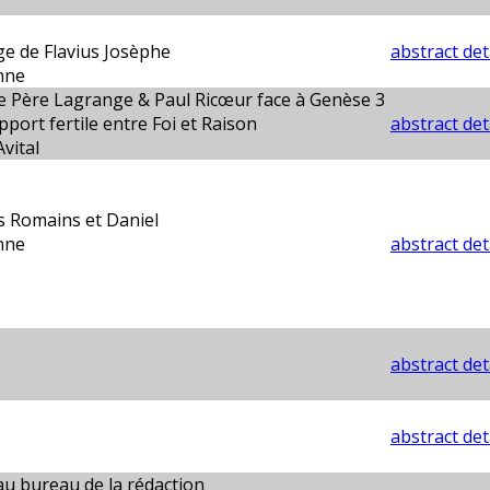
e de Flavius Josèphe
abstract det
nne
e Père Lagrange & Paul Ricœur face à Genèse 3
pport fertile entre Foi et Raison
abstract det
ital
es Romains et Daniel
nne
abstract det
abstract det
abstract det
au bureau de la rédaction