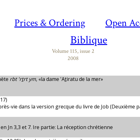
Prices & Ordering
Open Ac
Biblique
Volume 115, issue 2
2008
hète
rbt 'r
t
rt ym
, «la dame 'A
t
iratu de la mer»
17)
près-vie dans la version grecque du livre de Job (Deuxième p
n Jn 3,3 et 7. Ire partie: La réception chrétienne