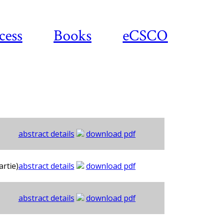
cess
Books
eCSCO
abstract details
download pdf
artie)
abstract details
download pdf
abstract details
download pdf