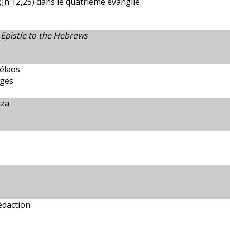
 (Jn 12,25) dans le quatrième évangile
e
Epistle to the Hebrews
élaos
ges
aza
édaction