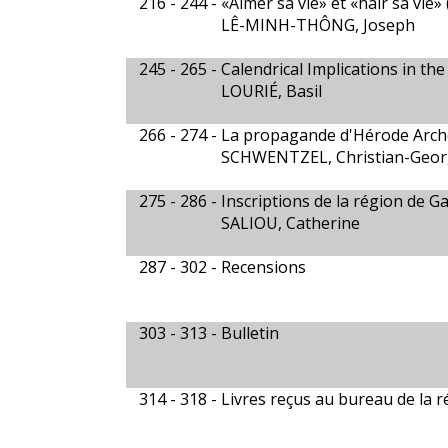
216 - 244 -
«Aimer sa vie» et «haïr sa vie»
LÊ-MINH-THÔNG, Joseph
245 - 265 -
Calendrical Implications in th
LOURIÉ, Basil
266 - 274 -
La propagande d'Hérode Arch
SCHWENTZEL, Christian-Geor
275 - 286 -
Inscriptions de la région de G
SALIOU, Catherine
287 - 302 -
Recensions
303 - 313 -
Bulletin
314 - 318 -
Livres reçus au bureau de la r