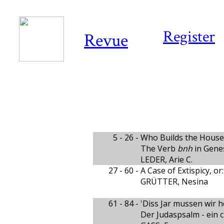
Register
Revue
5 - 26 -
Who Builds the House 
The Verb
bnh
in Genesi
LEDER, Arie C.
27 - 60 -
A Case of Extispicy, or
GRÜTTER, Nesina
61 - 84 -
'Diss Jar mussen wir 
Der Judaspsalm - ein c