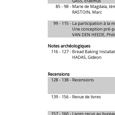
GASS, Erasmus
85 - 98 -
Marie de Magdala, témoi
RASTOIN, Marc
99 - 115 -
La participation à la 
Une conception pré-pa
VAN DEN HEEDE, Phil
Notes archéologiques
116 - 127 -
Bread Baking Installa
HADAS, Gideon
Recensions
128 - 138 -
Recensions
139 - 156 -
Revue de livres
157 - 160 -
Livres reçus au bureau