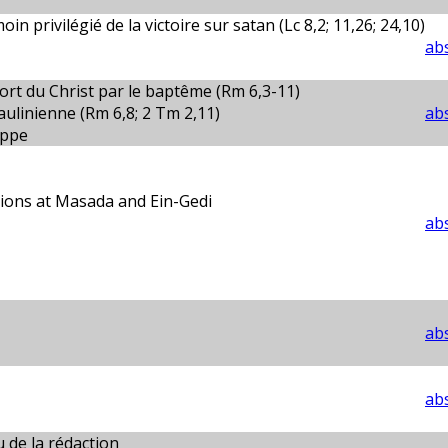
n privilégié de la victoire sur satan (Lc 8,2; 11,26; 24,10)
abs
mort du Christ par le baptême (Rm 6,3-11)
ulinienne (Rm 6,8; 2 Tm 2,11)
abs
ippe
tions at Masada and Ein-Gedi
abs
abs
abs
 de la rédaction