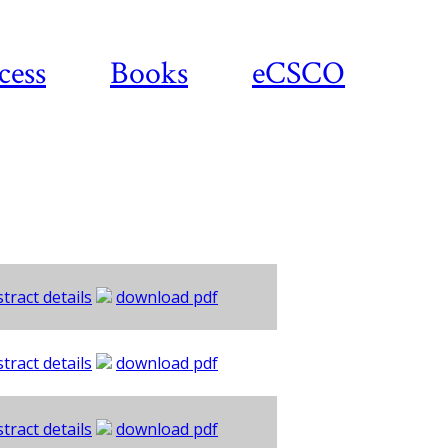
cess
Books
eCSCO
tract details
download pdf
tract details
download pdf
tract details
download pdf