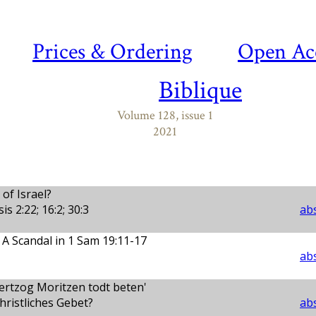
Prices & Ordering
Open Ac
Biblique
Volume 128, issue 1
2021
of Israel?
s 2:22; 16:2; 30:3
abs
: A Scandal in 1 Sam 19:11-17
abs
hertzog Moritzen todt beten'
hristliches Gebet?
abs