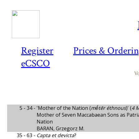
Register
Prices & Orderi
eCSCO
Vo
5 - 34 -
'Mother of the Nation (
mḗtēr éthnous
)' (
4 M
Mother of Seven Maccabaean Sons as Patri
Nation
BARAN, Grzegorz M.
35 - 63 -
Capta et devicta
?