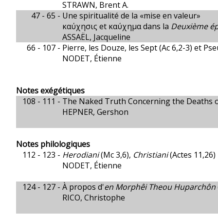
STRAWN, Brent A.
47 - 65 -
Une spiritualité de la «mise en valeur»
καύχησις et καύχημα dans la
Deuxième épi
ASSAËL, Jacqueline
66 - 107 -
Pierre, les Douze, les Sept (Ac 6,2-3) et P
NODET, Étienne
Notes exégétiques
108 - 111 -
The Naked Truth Concerning the Deaths 
HEPNER, Gershon
Notes philologiques
112 - 123 -
Herodiani
(Mc 3,6),
Christiani
(Actes 11,26)
NODET, Étienne
124 - 127 -
À propos d'
en Morphêi Theou Huparchôn
RICO, Christophe