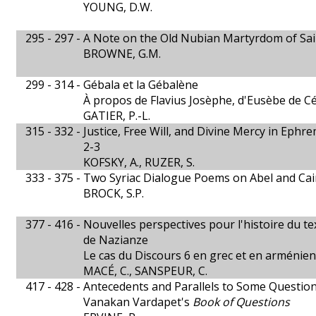
YOUNG, D.W.
295 - 297 -
A Note on the Old Nubian Martyrdom of Sa
BROWNE, G.M.
299 - 314 -
Gébala et la Gébalène
À propos de Flavius Josèphe, d'Eusèbe de C
GATIER, P.-L.
315 - 332 -
Justice, Free Will, and Divine Mercy in Ep
2-3
KOFSKY, A., RUZER, S.
333 - 375 -
Two Syriac Dialogue Poems on Abel and Cai
BROCK, S.P.
377 - 416 -
Nouvelles perspectives pour l'histoire du t
de Nazianze
Le cas du Discours 6 en grec et en arménien
MACÉ, C., SANSPEUR, C.
417 - 428 -
Antecedents and Parallels to Some Questio
Vanakan Vardapet's
Book of Questions