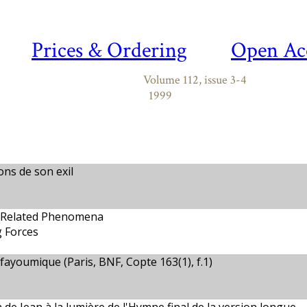
Prices & Ordering
Open Ac
Volume 112, issue 3-4
1999
ons de son exil
nd Related Phenomena
g Forces
fayoumique (Paris, BNF, Copte 163(1), f.1)