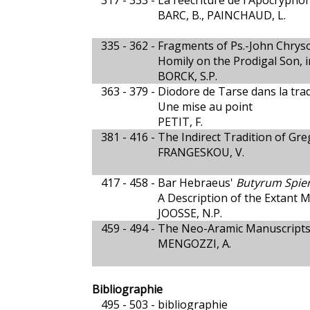
317 - 333 -
La réécriture de l'Apocryphon
BARC, B., PAINCHAUD, L.
335 - 362 -
Fragments of Ps.-John Chry
Homily on the Prodigal Son, i
BORCK, S.P.
363 - 379 -
Diodore de Tarse dans la trad
Une mise au point
PETIT, F.
381 - 416 -
The Indirect Tradition of Gre
FRANGESKOU, V.
417 - 458 -
Bar Hebraeus'
Butyrum Spie
A Description of the Extant 
JOOSSE, N.P.
459 - 494 -
The Neo-Aramic Manuscripts o
MENGOZZI, A.
Bibliographie
495 - 503 -
bibliographie