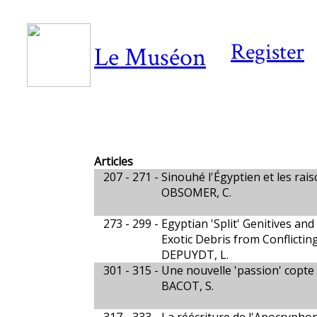
Register
Le Muséon
Articles
207 - 271 -
Sinouhé l'Égyptien et les rais
OBSOMER, C.
273 - 299 -
Egyptian 'Split' Genitives a
Exotic Debris from Conflictin
DEPUYDT, L.
301 - 315 -
Une nouvelle 'passion' copte 
BACOT, S.