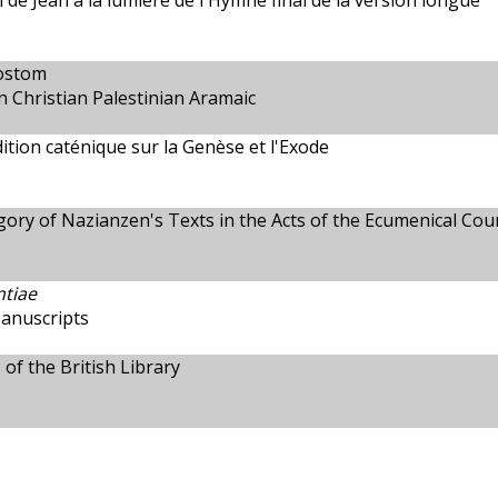
 de Jean à la lumière de l'Hymne final de la version longue
sostom
n Christian Palestinian Aramaic
ition caténique sur la Genèse et l'Exode
gory of Nazianzen's Texts in the Acts of the Ecumenical Coun
ntiae
Manuscripts
f the British Library