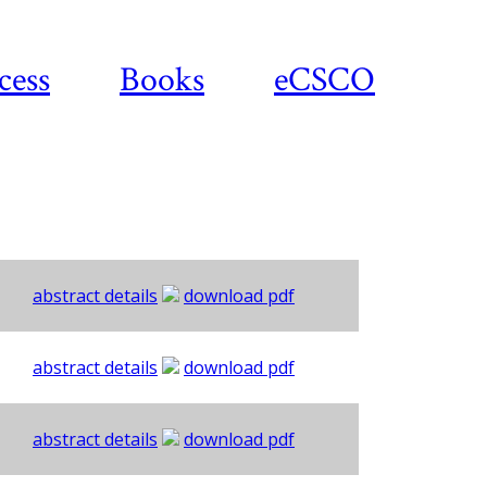
cess
Books
eCSCO
abstract details
download pdf
abstract details
download pdf
abstract details
download pdf