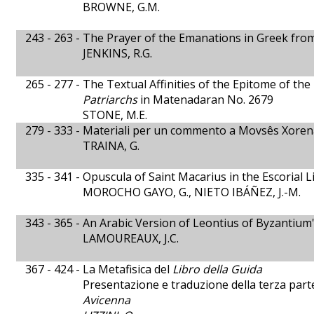
BROWNE, G.M.
243 - 263 -
The Prayer of the Emanations in Greek from K
JENKINS, R.G.
265 - 277 -
The Textual Affinities of the Epitome of the
Patriarchs
in Matenadaran No. 2679
STONE, M.E.
279 - 333 -
Materiali per un commento a Movsês Xorena
TRAINA, G.
335 - 341 -
Opuscula of Saint Macarius in the Escorial Lib
MOROCHO GAYO, G., NIETO IBÁÑEZ, J.-M.
343 - 365 -
An Arabic Version of Leontius of Byzantium
LAMOUREAUX, J.C.
367 - 424 -
La Metafisica del
Libro della Guida
Presentazione e traduzione della terza parte
Avicenna