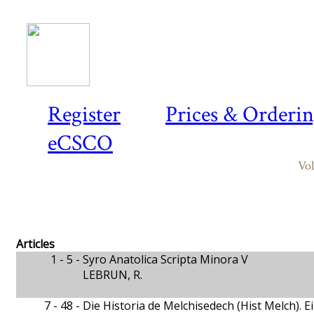
Register
Prices & Orderi
eCSCO
Vol
Articles
1 - 5 -
Syro Anatolica Scripta Minora V
LEBRUN, R.
7 - 48 -
Die Historia de Melchisedech (Hist Melch). E