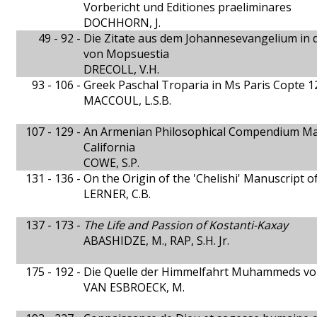
Vorbericht und Editiones praeliminares
DOCHHORN, J.
49 - 92 -
Die Zitate aus dem Johannesevangelium in
von Mopsuestia
DRECOLL, V.H.
93 - 106 -
Greek Paschal Troparia in Ms Paris Copte 1
MACCOUL, L.S.B.
107 - 129 -
An Armenian Philosophical Compendium Ma
California
COWE, S.P.
131 - 136 -
On the Origin of the 'Chelishi' Manuscript o
LERNER, C.B.
137 - 173 -
The Life and Passion of Kostanti-Kaxay
ABASHIDZE, M., RAP, S.H. Jr.
175 - 192 -
Die Quelle der Himmelfahrt Muhammeds vo
VAN ESBROECK, M.