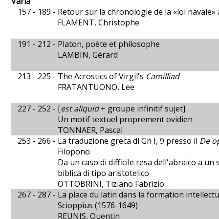
Varia
157 - 189 -
Retour sur la chronologie de la «loi navale
FLAMENT, Christophe
191 - 212 -
Platon, poète et philosophe
LAMBIN, Gérard
213 - 225 -
The Acrostics of Virgil's
Camilliad
FRATANTUONO, Lee
227 - 252 -
[
est aliquid
+ groupe infinitif sujet]
Un motif textuel proprement ovidien
TONNAER, Pascal
253 - 266 -
La traduzione greca di Gn I, 9 presso il
De op
Filopono
Da un caso di difficile resa dell'abraico a un
biblica di tipo aristotelico
OTTOBRINI, Tiziano Fabrizio
267 - 287 -
La place du latin dans la formation intellec
Scioppius (1576-1649)
REUNIS, Quentin