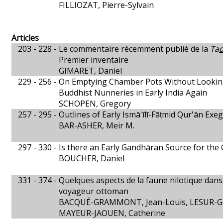
FILLIOZAT, Pierre-Sylvain
Articles
203 - 228 -
Le commentaire récemment publié de la
Ta
Premier inventaire
GIMARET, Daniel
229 - 256 -
On Emptying Chamber Pots Without Looking
Buddhist Nunneries in Early India Again
SCHOPEN, Gregory
257 - 295 -
Outlines of Early Ismā'īlī-Fāṭmid Qur'ān Exeg
BAR-ASHER, Meir M.
297 - 330 -
Is there an Early Gandhāran Source for the 
BOUCHER, Daniel
331 - 374 -
Quelques aspects de la faune nilotique dans l
voyageur ottoman
BACQUÉ-GRAMMONT, Jean-Louis, LESUR-G
MAYEUR-JAOUEN, Catherine