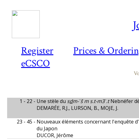
J
Register
Prices & Orderi
eCSCO
Vo
1 - 22 -
Une stèle du
s
d
m-ʿš m s.t-m3ʿ.t
Nebnéfer d
DEMARÉE, R.J., LURSON, B., MOJE, J.
23 - 45 -
Nouveaux éléments concernant l'enquête d'É
du Japon
DUCOR, Jérôme