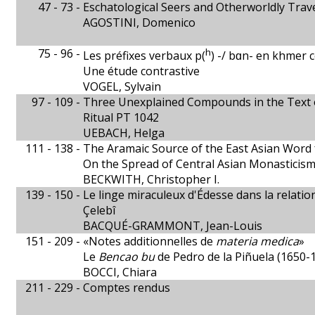
47 - 73 -
Eschatological Seers and Otherworldly Trave
AGOSTINI, Domenico
75 - 96 -
h
Les préfixes verbaux p(
) -/ bɑn- en khmer
Une étude contrastive
VOGEL, Sylvain
97 - 109 -
Three Unexplained Compounds in the Text o
Ritual PT 1042
UEBACH, Helga
111 - 138 -
The Aramaic Source of the East Asian Word 
On the Spread of Central Asian Monasticism
BECKWITH, Christopher I.
139 - 150 -
Le linge miraculeux d'Édesse dans la relati
Çelebî
BACQUÉ-GRAMMONT, Jean-Louis
151 - 209 -
«Notes additionnelles de
materia medica
»
Le
Bencao bu
de Pedro de la Piñuela (1650-
BOCCI, Chiara
211 - 229 -
Comptes rendus