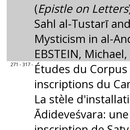
(
Epistle on Letters
Sahl al-Tustarī and
Mysticism in al-An
EBSTEIN, Michael, 
271 - 317 -
Études du Corpus
inscriptions du Ca
La stèle d'installat
Ādideveśvara: une
inscription de Sa