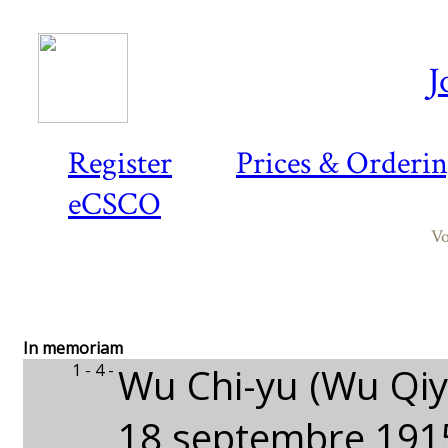
J
Register
Prices & Orderi
eCSCO
Vo
In memoriam
1 - 4 -
Wu Chi-yu (Wu Qiy
18 septembre 1915 