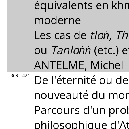
équivalents en kh
moderne
Les cas de
tloṅ, Th
ou
Tanloṅṅ
(etc.) 
ANTELME, Michel
369 - 421 -
De l'éternité ou de
nouveauté du mo
Parcours d'un pr
philosophique d'A