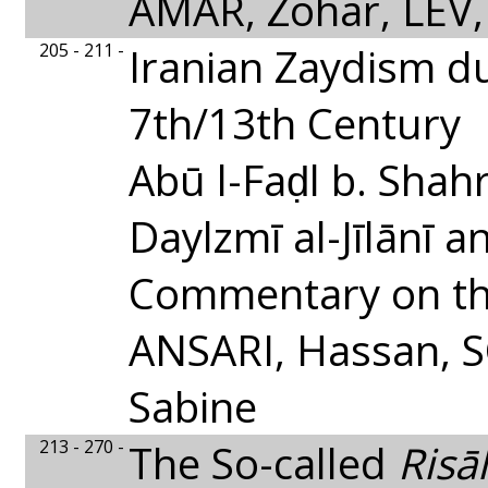
AMAR, Zohar, LEV,
205 - 211 -
Iranian Zaydism d
7th/13th Century
Abū l-Faḍl b. Shah
Daylzmī al-Jīlānī a
Commentary on th
ANSARI, Hassan, 
Sabine
213 - 270 -
The So-called
Risā