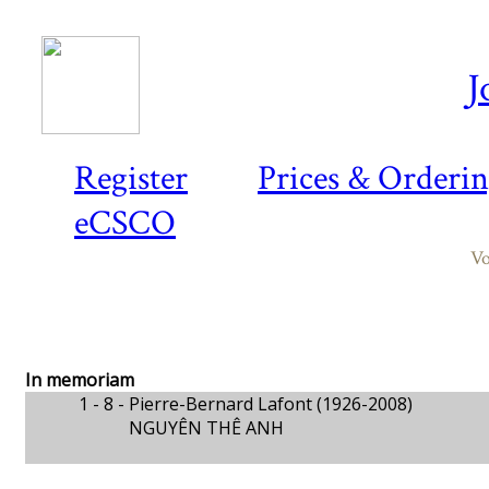
J
Register
Prices & Orderi
eCSCO
Vo
In memoriam
1 - 8 -
Pierre-Bernard Lafont (1926-2008)
NGUYÊN THÊ ANH