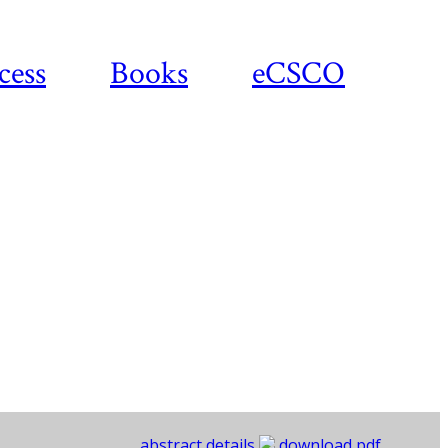
cess
Books
eCSCO
abstract details
download pdf