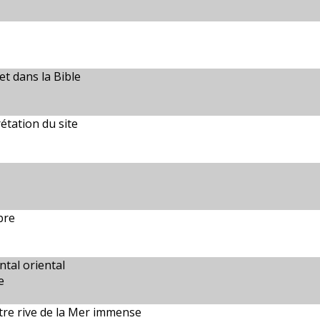
et dans la Bible
étation du site
bre
tal oriental
e
tre rive de la Mer immense