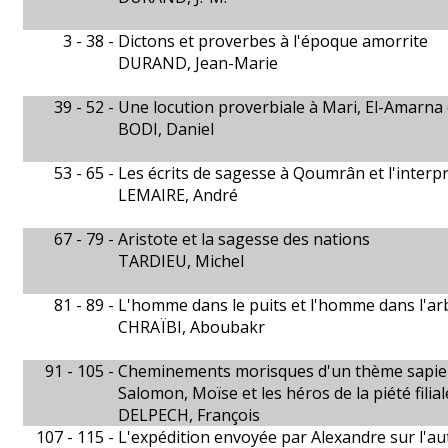
3 - 38 -
Dictons et proverbes à l'époque amorrite
DURAND, Jean-Marie
39 - 52 -
Une locution proverbiale à Mari, El-Amarna 
BODI, Daniel
53 - 65 -
Les écrits de sagesse à Qoumrân et l'interpr
LEMAIRE, André
67 - 79 -
Aristote et la sagesse des nations
TARDIEU, Michel
81 - 89 -
L'homme dans le puits et l'homme dans l'ar
CHRAÏBI, Aboubakr
91 - 105 -
Cheminements morisques d'un thème sapien
Salomon, Moïse et les héros de la piété filial
DELPECH, François
107 - 115 -
L'expédition envoyée par Alexandre sur l'au