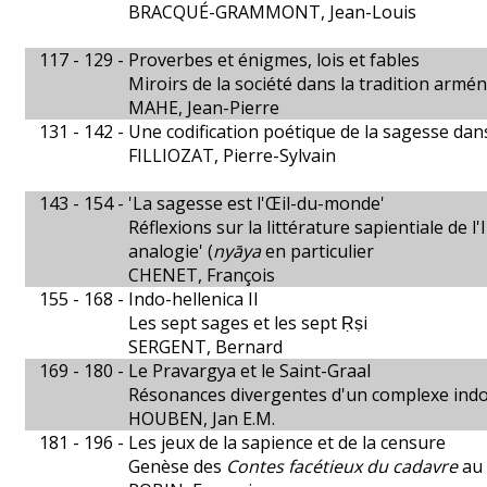
BRACQUÉ-GRAMMONT, Jean-Louis
117 - 129 -
Proverbes et énigmes, lois et fables
Miroirs de la société dans la tradition armé
MAHE, Jean-Pierre
131 - 142 -
Une codification poétique de la sagesse dans
FILLIOZAT, Pierre-Sylvain
143 - 154 -
'La sagesse est l'Œil-du-monde'
Réflexions sur la littérature sapientiale de 
analogie' (
nyāya
en particulier
CHENET, François
155 - 168 -
Indo-hellenica II
Les sept sages et les sept Ṛṣi
SERGENT, Bernard
169 - 180 -
Le Pravargya et le Saint-Graal
Résonances divergentes d'un complexe indo
HOUBEN, Jan E.M.
181 - 196 -
Les jeux de la sapience et de la censure
Genèse des
Contes facétieux du cadavre
au 