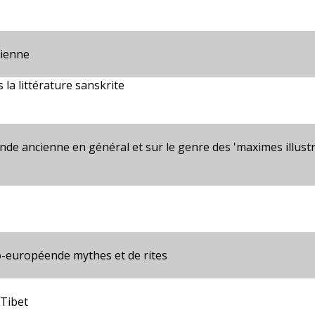
nienne
 la littérature sanskrite
l'Inde ancienne en général et sur le genre des 'maximes illus
-européende mythes et de rites
Tibet