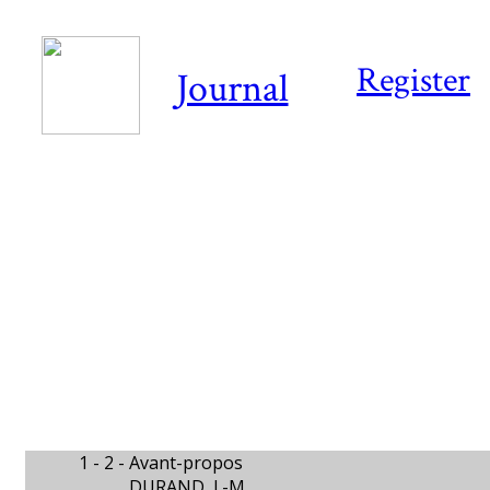
Register
Journal
1 - 2 -
Avant-propos
DURAND, J.-M.