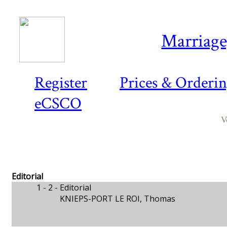
Marriage,
Register
Prices & Orderi
eCSCO
V
Editorial
1 - 2 -
Editorial
KNIEPS-PORT LE ROI, Thomas