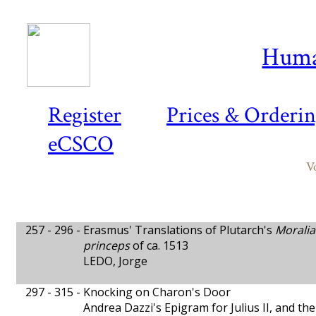
Huma
Register
Prices & Orderi
eCSCO
V
257 - 296 -
Erasmus' Translations of Plutarch's
Moralia
princeps
of ca. 1513
LEDO, Jorge
297 - 315 -
Knocking on Charon's Door
Andrea Dazzi's Epigram for Julius II, and th