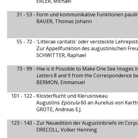
ERLER, Michael
31 - 53 -
Form und kommunikative Funktionen paulin
BAUER, Thomas Johann
55 - 72 -
'Litterae caritatis' oder versteckte Lehrepist
Zur Appellfunktion des augustinischen Freu
SCHWITTER, Raphael
73 - 99 -
Hiw is it Possible to Make One See Images 
Letters
8 and 9 from the Correspondence b
BERMON, Emmanuel
101 - 122 -
Klosterflucht und Klerusniveau
Augustins
Epistula
60 an Aurelius von Kart
GROTE, Andreas E.J.
123 - 143 -
Zur Neuedition der Augustinbriefe im Corp
DRECOLL, Volker Henning