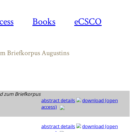
cess
Books
eCSCO
um Briefkorpus Augustins
nd zum Briefkorpus
abstract details
download (open
access)
abstract details
download (open