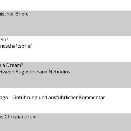
ischer Briefe
eln?
ndschaftsbrief
in a Dream?
etween Augustine and Nebridius
hago - Einführung und ausführlicher Kommentar
us Christianorum