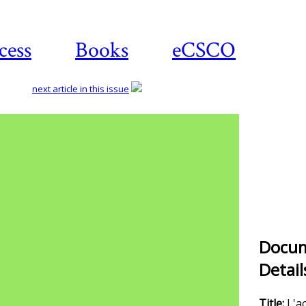
cess
Books
eCSCO
next article in this issue
Docu
Detail
Title:
L'ac