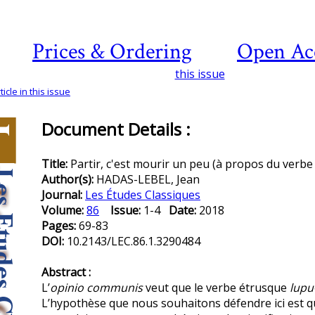
Prices & Ordering
Open Ac
this issue
icle in this issue
Document Details :
Title:
Partir, c'est mourir un peu (à propos du verb
Author(s):
HADAS-LEBEL, Jean
Journal:
Les Études Classiques
Volume:
86
Issue:
1-4
Date:
2018
Pages:
69-83
DOI:
10.2143/LEC.86.1.3290484
Abstract :
L’
opinio communis
veut que le verbe étrusque
lupu
L’hypothèse que nous souhaitons défendre ici est q