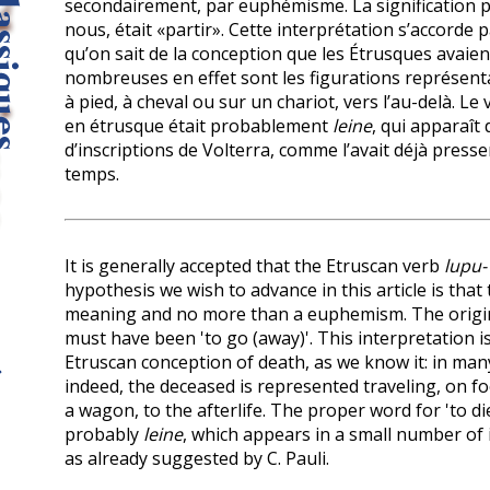
secondairement, par euphémisme. La signification 
nous, était «partir». Cette interprétation s’accorde 
qu’on sait de la conception que les Étrusques avaien
nombreuses en effet sont les figu­rations représent
à pied, à cheval ou sur un chariot, vers l’au-delà. Le
en étrusque était probablement
leine
, qui apparaît
d’inscriptions de Volterra, comme l’avait déjà pressen
temps.
It is generally accepted that the Etruscan verb
lupu-
hypothesis we wish to advance in this article is that 
meaning and no more than a euphemism. The origi
must have been 'to go (away)'. This interpretation i
Etruscan conception of death, as we know it: in man
indeed, the deceased is represented travel­ing, on f
a wagon, to the afterlife. The proper word for 'to di
probably
leine
, which appears in a small number of i
as already suggested by C. Pauli.