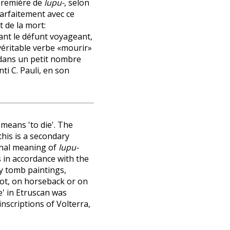
première de
lupu-
, selon
parfaitement avec ce
t de la mort:
ant le défunt voyageant,
 véritable verbe «mourir»
 dans un petit nombre
ti C. Pauli, en son
means 'to die'. The
this is a secondary
nal meaning of
lupu-
s in accordance with the
y tomb paintings,
oot, on horseback or on
e' in Etruscan was
nscriptions of Volterra,