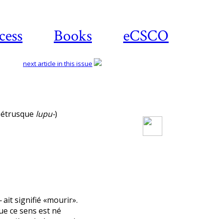
cess
Books
eCSCO
next article in this issue
Download article
e étrusque
lupu-
)
-
ait signifié «mourir».
ue ce sens est né