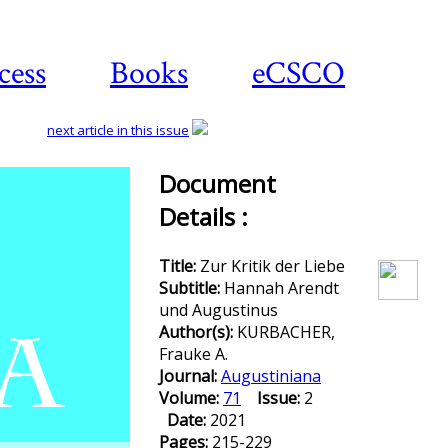
cess
Books
eCSCO
next article in this issue
Document
Details :
Download
article
Title:
Zur Kritik der Liebe
Subtitle:
Hannah Arendt
und Augustinus
Author(s):
KURBACHER,
Frauke A.
Journal:
Augustiniana
Volume:
71
Issue:
2
Date:
2021
Pages:
215-229