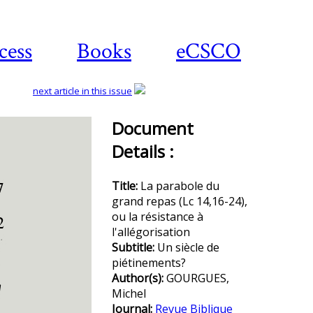
cess
Books
eCSCO
next article in this issue
Document
Details :
Download
article
Title:
La parabole du
grand repas (Lc 14,16-24),
ou la résistance à
l'allégorisation
Subtitle:
Un siècle de
piétinements?
Author(s):
GOURGUES,
Michel
Journal:
Revue Biblique