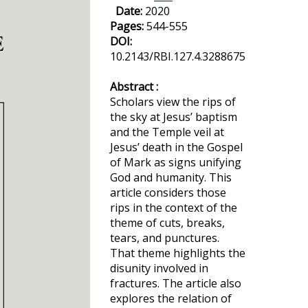
Date:
2020
Pages:
544-555
DOI:
10.2143/RBI.127.4.3288675
Abstract :
Scholars view the rips of
the sky at Jesus’ baptism
and the Temple veil at
Jesus’ death in the Gospel
of Mark as signs unifying
God and humanity. This
article considers those
rips in the context of the
theme of cuts, breaks,
tears, and punctures.
That theme highlights the
disunity involved in
fractures. The article also
explores the relation of