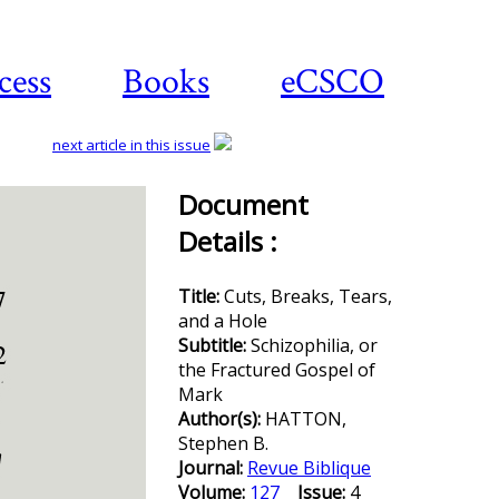
cess
Books
eCSCO
next article in this issue
Document
Details :
Download
article
Title:
Cuts, Breaks, Tears,
and a Hole
Subtitle:
Schizophilia, or
the Fractured Gospel of
Mark
Author(s):
HATTON,
Stephen B.
Journal:
Revue Biblique
Volume:
127
Issue:
4