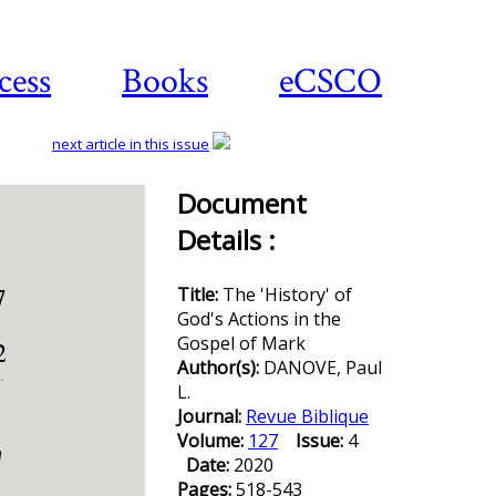
cess
Books
eCSCO
next article in this issue
Document
Details :
Download
article
Title:
The 'History' of
God's Actions in the
Gospel of Mark
Author(s):
DANOVE, Paul
L.
Journal:
Revue Biblique
Volume:
127
Issue:
4
Date:
2020
Pages:
518-543