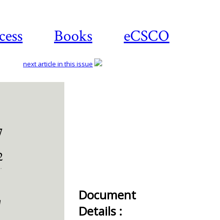
cess
Books
eCSCO
next article in this issue
Download
article
Document
Details :