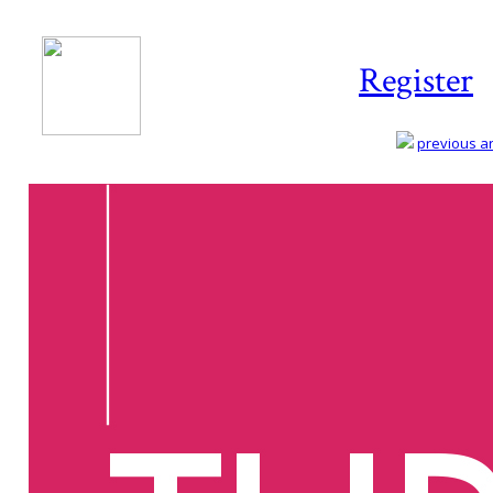
Register
previous art