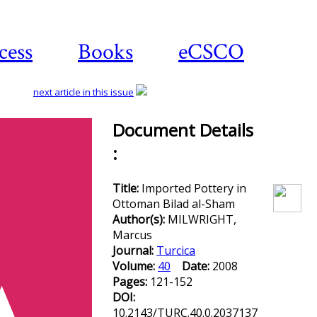
cess
Books
eCSCO
next article in this issue
Document Details
:
Download
article
Title:
Imported Pottery in
Ottoman Bilad al-Sham
Author(s):
MILWRIGHT,
Marcus
Journal:
Turcica
Volume:
40
Date:
2008
Pages:
121-152
DOI:
10.2143/TURC.40.0.2037137