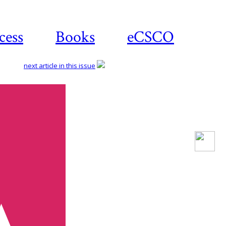
cess
Books
eCSCO
next article in this issue
Download
article