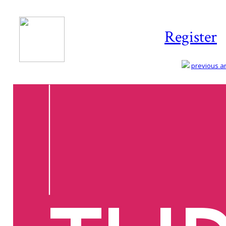
Register
previous art