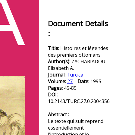
Document Details
:
Title:
Histoires et légendes
des premiers ottomans
Author(s):
ZACHARIADOU,
Elisabeth A.
Journal:
Turcica
Volume:
27
Date:
1995
Pages:
45-89
DOI:
10.2143/TURC.27.0.2004356
Abstract :
Le texte qui suit reprend
essentiellement
l’introduction et le