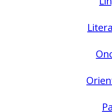
Lin
Liter
Ono
Orien
Pa