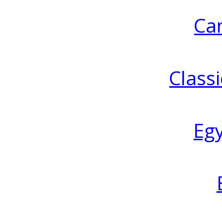
Ca
Classi
Eg