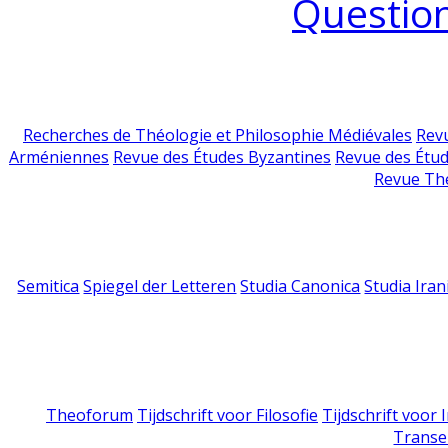
Question
Recherches de Théologie et Philosophie Médiévales
Revu
Arméniennes
Revue des Études Byzantines
Revue des Étu
Revue Th
Semitica
Spiegel der Letteren
Studia Canonica
Studia Iran
Theoforum
Tijdschrift voor Filosofie
Tijdschrift voor
Transe