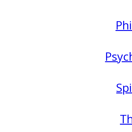
Ph
Psyc
Spi
T