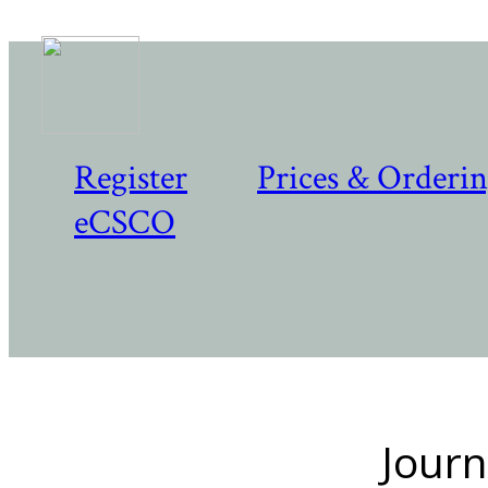
Register
Prices & Orderi
eCSCO
Journ