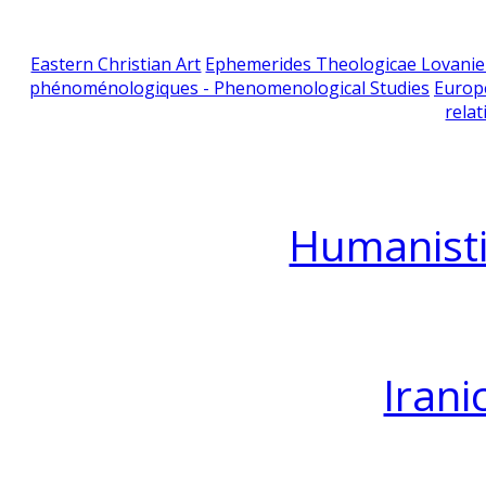
Eastern Christian Art
Ephemerides Theologicae Lovani
phénoménologiques - Phenomenological Studies
Europ
relat
Humanisti
Irani