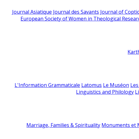
Journal Asiatique
Journal des Savants
Journal of Copti
European Society of Women in Theological Resear
Kart
L'Information Grammaticale
Latomus
Le Muséon
Les
Linguistics and Philology
L
Marriage, Families & Spirituality
Monuments et M