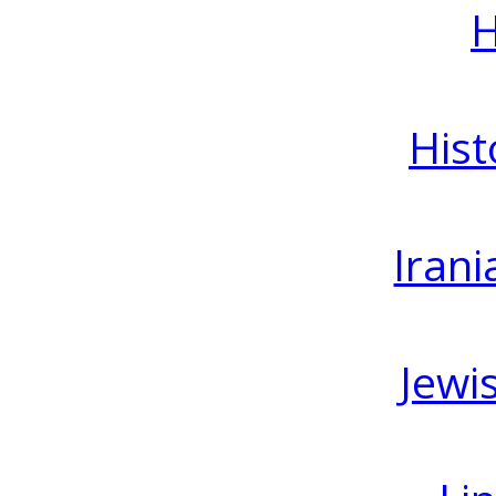
H
Hist
Irani
Jewi