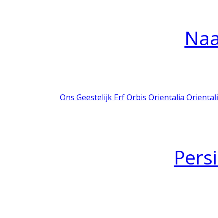
Na
Ons Geestelijk Erf
Orbis
Orientalia
Oriental
Pers