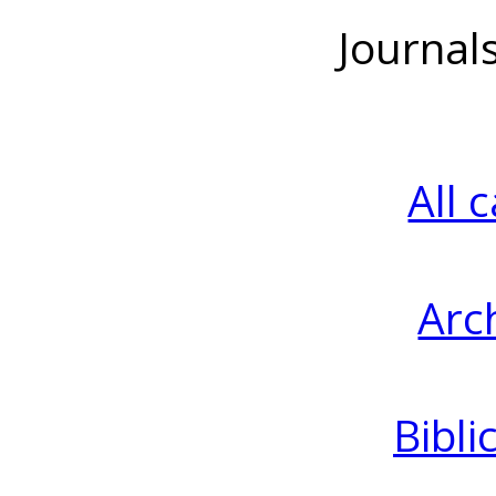
Journal
All 
Arc
Bibli