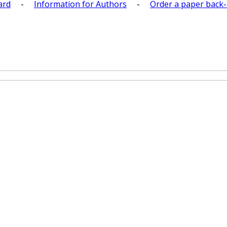
ard
-
Information for Authors
-
Order a paper back-