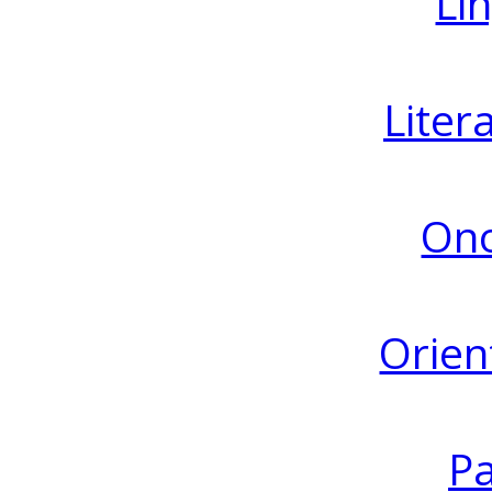
Lin
Liter
Ono
Orien
Pa