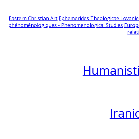
Eastern Christian Art
Ephemerides Theologicae Lovani
phénoménologiques - Phenomenological Studies
Europ
relat
Humanisti
Irani