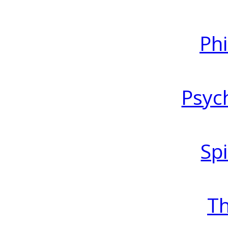
Ph
Psyc
Spi
T