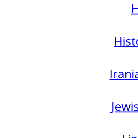
H
Hist
Irani
Jewi