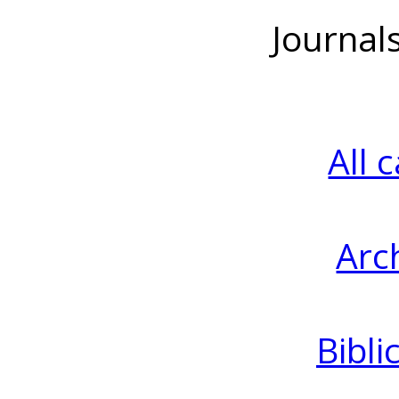
Journal
All 
Arc
Bibli