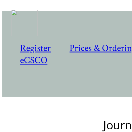
Register
Prices & Orderi
eCSCO
Journ