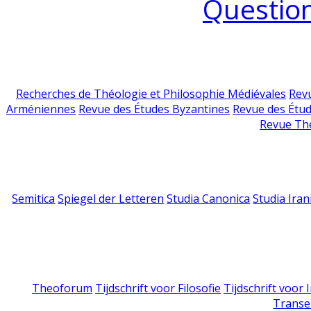
Question
Recherches de Théologie et Philosophie Médiévales
Revu
Arméniennes
Revue des Études Byzantines
Revue des Étu
Revue Th
Semitica
Spiegel der Letteren
Studia Canonica
Studia Iran
Theoforum
Tijdschrift voor Filosofie
Tijdschrift voor
Transe