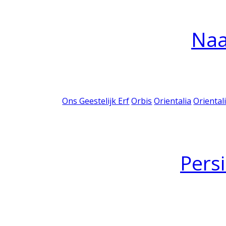
Na
Ons Geestelijk Erf
Orbis
Orientalia
Oriental
Pers