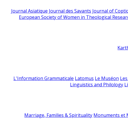
Journal Asiatique
Journal des Savants
Journal of Copti
European Society of Women in Theological Resear
Kart
L'Information Grammaticale
Latomus
Le Muséon
Les
Linguistics and Philology
L
Marriage, Families & Spirituality
Monuments et M