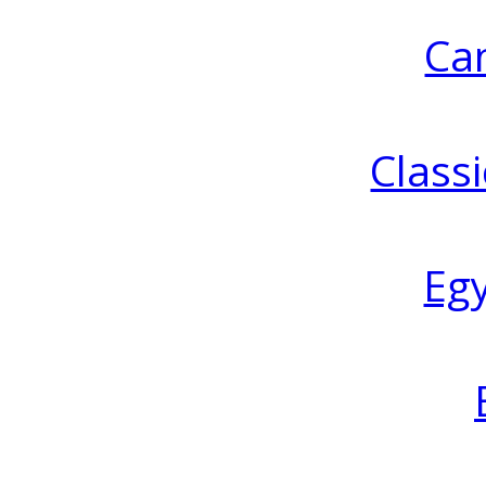
Ca
Classi
Eg